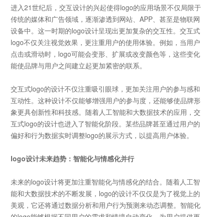
进入
21
世纪后，交互设计的兴起使得
logo
的应用场景不仅局限于
传统的媒体和广告领域，逐渐渗透到网站、
APP
、甚至是物联网
设备中。这一时期的
logo
设计呈现出更加复杂的交互性。交互式
logo
不仅关注视觉效果，更注重用户的使用体验。例如，当用户
点击或滑动时，
logo
可能会变形、扩展或改变颜色等，这些变化
能使品牌与用户之间建立起更加紧密的联系。
交互式
logo
的设计不仅注重吸引眼球，更加关注用户的参与感和
互动性。这种设计不仅能够增强用户的参与度，还能够使品牌形
象更具创新性和科技感。随着人工智能和大数据技术的应用，交
互式
logo
的设计也进入了智能化阶段。某些品牌甚至通过用户的
偏好和行为数据实时调整
logo
的展示方式，以提高用户体验。
logo设计未来趋势：智能化与情感化并行
未来的
logo
设计将更加注重智能化与情感化的结合。随着人工智
能和大数据技术的不断发展，
logo
的设计不仅仅是为了视觉上的
美观，它还将通过数据分析和用户行为预测来动态调整。智能化
的
logo
能够根据不同用户的需求和情境自动变化，为用户提供更