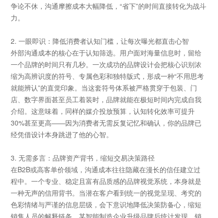
争论不休，沟通摩擦成本大幅降低，“省下”的时间直接转化为战斗
力。
2. 一眼即识：降低消费者认知门槛，让每次曝光都直击心智
外部沟通成本的核心在于认知筛选。用户面对海量信息时，留给
一个品牌的时间只有几秒。一次成功的品牌设计会把核心识别浓
缩为高辨识度的符号、专属色彩和独特版式，形成一种“不用思考
就能辨认”的直觉印象。当这套符号体系被严格贯穿于包装、门
店、数字界面甚至员工着装时，品牌就能在极短时间内完成自我
介绍。这意味着，同样的媒介投放预算，认知转化效率可提升
30%甚至更高——因为消费者无需反复记忆和确认，你的品牌已
经凭借设计本身跳进了他的心智。
3. 无需多言：品牌资产背书，缩短交易决策路径
在B2B或高客单价领域，沟通成本往往隐藏在漫长的信任建立过
程中。一个专业、稳定且富有品质感的品牌视觉系统，本身就是
一种无声的信用背书。当潜在客户看到统一的视觉呈现、考究的
色彩情绪与严谨的信息层级，会下意识地降低决策防备心，缩短
销售人员的解释链条。某智能制造企业升级品牌后统计发现，销