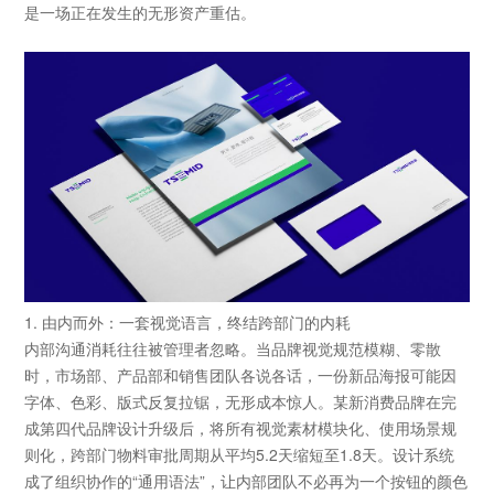
是一场正在发生的无形资产重估。
1. 由内而外：
一套视觉语言
，终结跨部门的内耗
内部沟通消耗往往被管理者忽略。当品牌视觉规范模糊、零散
时，市场部、产品部和销售团队各说各话，一份新品海报可能因
字体、色彩、版式反复拉锯，无形成本惊人。某新消费品牌在完
成第四代品牌设计升级后，将所有视觉素材模块化、使用场景规
则化，跨部门物料审批周期从平均5.2天缩短至1.8天。设计系统
成了组织协作的“通用语法”，让内部团队不必再为一个按钮的颜色