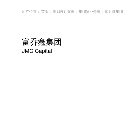
>
>
>
所在位置：
首页
策划设计案例
集团物业金融
富乔鑫集团
富乔鑫集团
JMC Capital