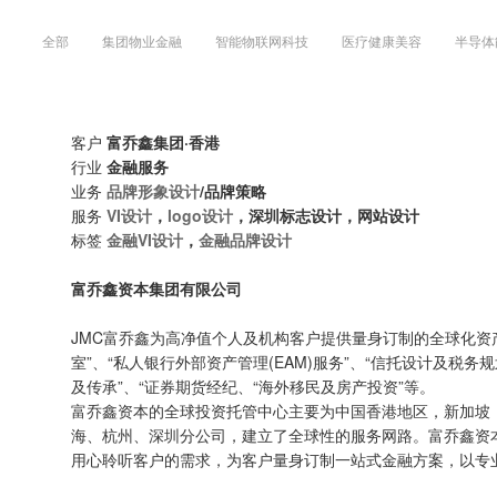
全部
集团物业金融
智能物联网科技
医疗健康美容
半导体
客户
富乔鑫集团·香港
行业
金融服务
业务
品牌形象设计
/品牌策略
服务
VI设计
，
logo设计
，深圳标志设计，网站设计
标签
金融VI设计
，
金融品牌设计
富乔鑫资本集团有限公司
JMC富乔鑫为高净值个人及机构客户提供量身订制的全球化资
室”、“私人银行外部资产管理(EAM)服务”、“信托设计及税务
及传承”、“证券期货经纪、“海外移民及房产投资”等。
富乔鑫资本的全球投资托管中心主要为中国香港地区，新加坡
海、杭州、深圳分公司，建立了全球性的服务网路。富乔鑫资本始终
用心聆听客户的需求，为客户量身订制一站式金融方案，以专